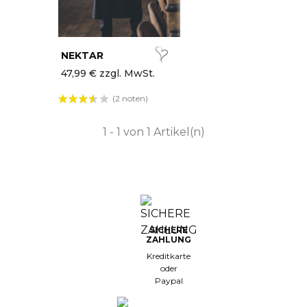
lle Marken
etzte Chance
NEKTAR
hef Works
47,99 € zzgl. MwSt.
(2 noten)
euheiten
1 - 1 von 1 Artikel(n)
SICHERE
ZAHLUNG
Kreditkarte
oder
Paypal