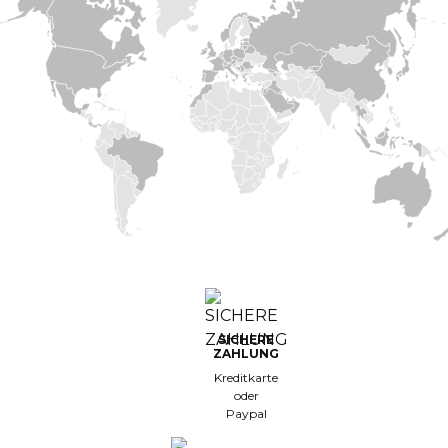
lle Marken
etzte Chance
hef Works
euheiten
SICHERE
ZAHLUNG
Kreditkarte
oder
Paypal