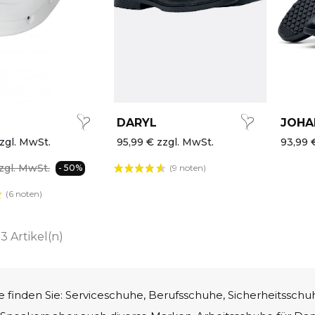
DARYL
JOHA
zgl. MwSt.
95,99 € zzgl. MwSt.
93,99 
zgl. MwSt.
(9 noten)
- 50%
(6 noten)
 3 Artikel(n)
 finden Sie: Serviceschuhe, Berufsschuhe, Sicherheitsschu