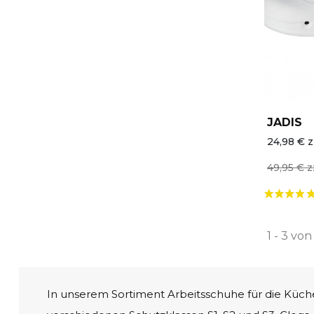
Unsere Kollektionen
Berufskleidung Pflege / Medizin
Alle Marken
Letzte Chance
Chef Works
Neuheiten
JADIS
24,98 € z
49,95 € z
1 - 3 von
In unserem Sortiment Arbeitsschuhe für die Küche