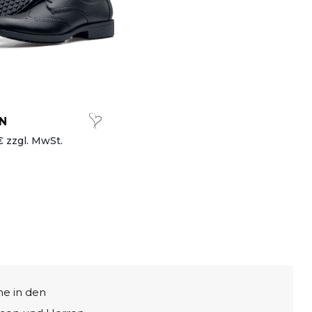
N
€ zzgl. MwSt.
he in den