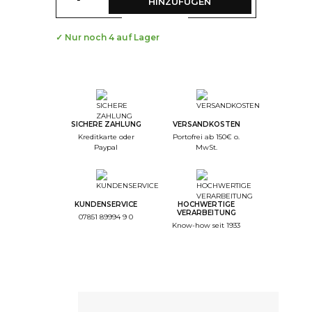
HINZUFÜGEN
✓ Nur noch 4 auf Lager
--
Step Color
--
Step Monogramme
SICHERE ZAHLUNG
VERSANDKOSTEN
Kreditkarte oder
Portofrei ab 150€ o.
--
Paypal
MwSt.
Step Font
--
Step Color Broderie
KUNDENSERVICE
HOCHWERTIGE
--
VERARBEITUNG
07851 89994 9 0
Step Recap
Know-how seit 1933
1/4. Farbe
Auswahl der Farbe