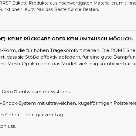
FIRST Etikett: Produkte aus hochwertigsten Materialien, mit inn
Funktionen. Kurz: Nur das Beste für die Besten.
E): KEINE RÜCKGABE ODER KEIN UMTAUSCH MÖGLICH.
Form, die für hohen Tragekomfort stehen. Die ROME Snea
rt, dass sie Stöße effektiv abfedern, für eine gute Dämp
mit Mesh-Optik macht das Modell vielseitig kombinierbar un
n Geox® entwickelten Systems.
-Shock-System mit ultraweichen, kugelförmigen Polstere
es Gehen – den ganzen Tag.
chluss.