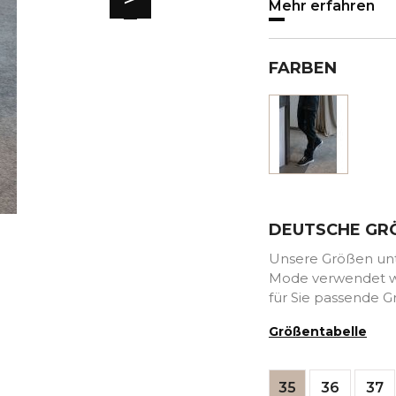
Mehr erfahren
FARBEN
Schwar
DEUTSCHE GR
Unsere Größen unte
Mode verwendet we
für Sie passende G
Größentabelle
35
36
37