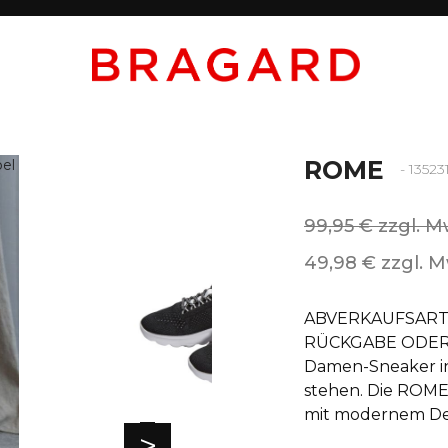
ROME
- 13523
99,95 € zzgl. M
49,98 € zzgl. M
ABVERKAUFSARTI
RÜCKGABE ODER 
Damen-Sneaker in
stehen. Die ROME
mit modernem Desi
>