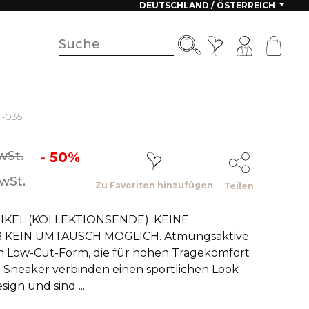
DEUTSCHLAND / ÖSTERREICH
1-035
wSt.
- 50%
wSt.
Zu Favoriten hinzufügen
Teilen
KEL (KOLLEKTIONSENDE): KEINE
KEIN UMTAUSCH MÖGLICH. Atmungsaktive
 Low-Cut-Form, die für hohen Tragekomfort
 Sneaker verbinden einen sportlichen Look
gn und sind ...