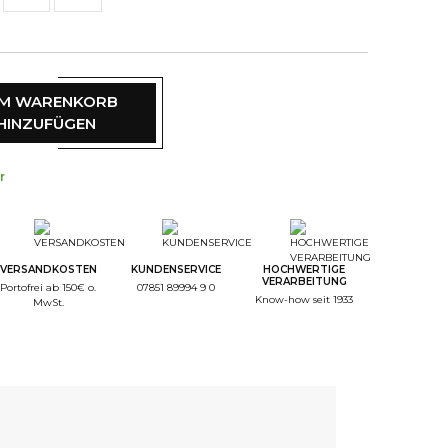
M WARENKORB
HINZUFÜGEN
r
VERSANDKOSTEN
KUNDENSERVICE
HOCHWERTIGE
VERARBEITUNG
Portofrei ab 150€ o.
07851 89994 9 0
Know-how seit 1933
MwSt.