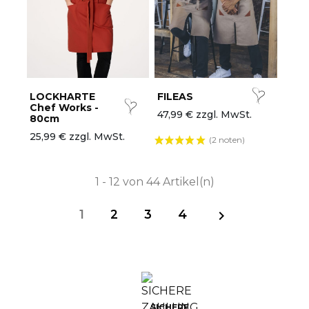
LOCKHARTE
FILEAS
Chef Works -
47,99 € zzgl. MwSt.
80cm
25,99 € zzgl. MwSt.
(2 noten)
1 - 12 von 44 Artikel(n)
1
2
3
4

SICHERE