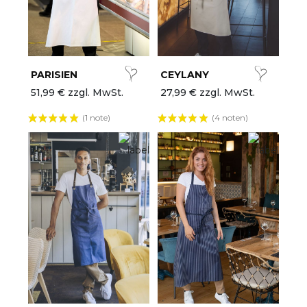
lle Marken
etzte Chance
hef Works
PARISIEN
CEYLANY
51,99 € zzgl. MwSt.
27,99 € zzgl. MwSt.
euheiten
(1 note)
(4 noten)