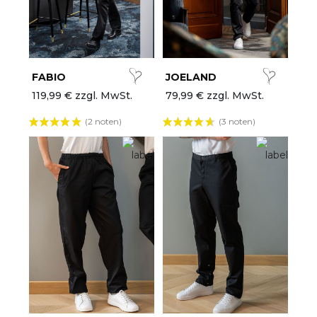
lle Marken
etzte Chance
hef Works
FABIO
JOELAND
119,99 € zzgl. MwSt.
79,99 € zzgl. MwSt.
euheiten
(2 noten)
(3 noten)