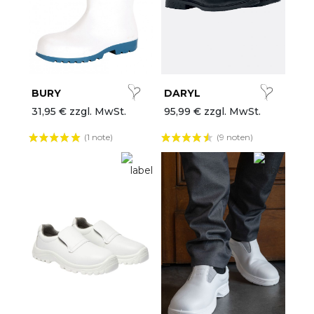
lle Marken
etzte Chance
hef Works
BURY
DARYL
euheiten
31,95 € zzgl. MwSt.
95,99 € zzgl. MwSt.
(1 note)
(9 noten)