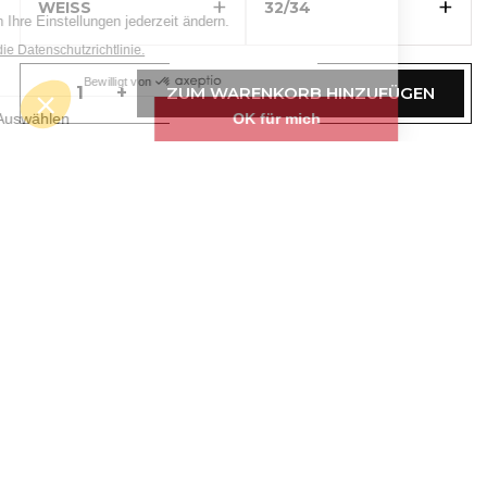
+
+
WEISS
32/34
-
+
ZUM WARENKORB HINZUFÜGEN