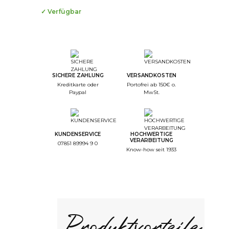
✓ Verfügbar
--
Step Color
--
Step Monogramme
SICHERE ZAHLUNG
VERSANDKOSTEN
Kreditkarte oder
Portofrei ab 150€ o.
--
Paypal
MwSt.
Step Font
--
Step Color Broderie
KUNDENSERVICE
HOCHWERTIGE
--
VERARBEITUNG
07851 89994 9 0
Step Recap
Know-how seit 1933
1/4. Farbe
Auswahl der Farbe
Produktvorteile
Weiss