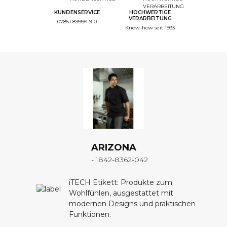
Step Color Broderie
KUNDENSERVICE
HOCHWERTIGE
--
VERARBEITUNG
07851 89994 9 0
Step Recap
Know-how seit 1933
1/4. Farbe
Auswahl der Farbe
Schwarz
ZURÜCK
WEITER
ARIZONA
- 1842-8362-042
iTECH Etikett: Produkte zum
LIEFERZEIT
Wohlfühlen, ausgestattet mit
5 Wochen
modernen Designs und praktischen
Funktionen.
KEINE RÜCKGABE