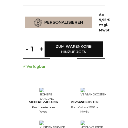
Ab
9,95 €
PERSONALISIEREN
zzgl.
MwSt.
ZUM WARENKORB
-
+
(7 Bewertungen)
HINZUFÜGEN
✓ Verfügbar
--
Step Color
--
Step Monogramme
SICHERE ZAHLUNG
VERSANDKOSTEN
Kreditkarte oder
Portofrei ab 150€ o.
--
Paypal
MwSt.
Step Font
--