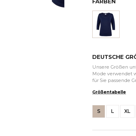
FARBEN
Marine
DEUTSCHE GR
Unsere Größen unte
Mode verwendet we
für Sie passende G
Größentabelle
S
L
XL