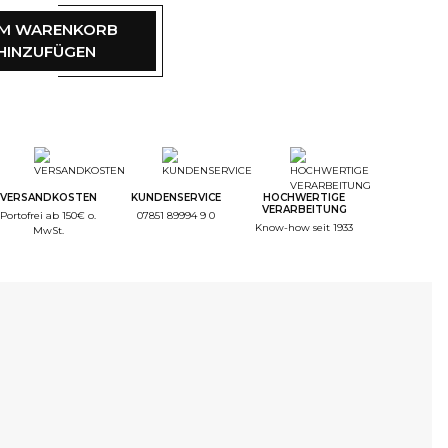
M WARENKORB
HINZUFÜGEN
VERSANDKOSTEN
KUNDENSERVICE
HOCHWERTIGE
VERARBEITUNG
Portofrei ab 150€ o.
07851 89994 9 0
Know-how seit 1933
MwSt.