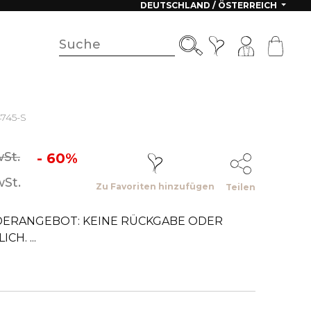
DEUTSCHLAND / ÖSTERREICH
4745-S
wSt.
- 60%
wSt.
Zu Favoriten hinzufügen
Teilen
NDERANGEBOT: KEINE RÜCKGABE ODER
H. ...