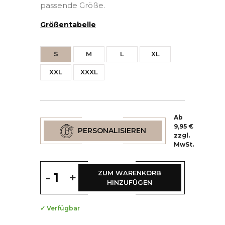
passende Größe.
Größentabelle
S
M
L
XL
XXL
XXXL
Ab
9,95 €
PERSONALISIEREN
zzgl.
MwSt.
(2 Bewertungen)
ZUM WARENKORB
-
+
HINZUFÜGEN
✓ Verfügbar