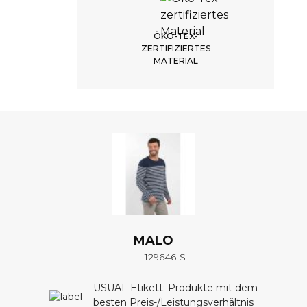
ÖKO-TEX-
ZERTIFIZIERTES
MATERIAL
LIEFERZEIT
5 Wochen
KEINE RÜCKGABE
kein Umtausch möglich
MALO
- 129646-S
USUAL Etikett: Produkte mit dem
besten Preis-/Leistungsverhältnis