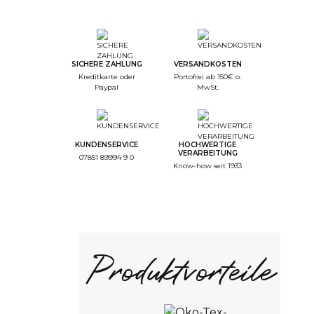
--
Step Color
--
Step Monogramme
SICHERE ZAHLUNG
VERSANDKOSTEN
Kreditkarte oder
Portofrei ab 150€ o.
--
Paypal
MwSt.
Step Font
--
Step Color Broderie
KUNDENSERVICE
HOCHWERTIGE
--
VERARBEITUNG
07851 89994 9 0
Step Recap
Know-how seit 1933
1/4. Farbe
Auswahl der Farbe
Produktvorteile
Weiss
Blau
ZURÜCK
WEITER