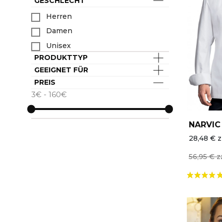
GESCHLECHT
Herren
Damen
Unisex
PRODUKTTYP
GEEIGNET FÜR
PREIS
3€ - 160€
NARVIC
28,48 € z
56,95 € z
AKTION