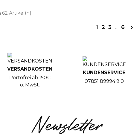
n 62 Artikel(n)
1
2
3
…
6
VERSANDKOSTEN
KUNDENSERVICE
Portofrei ab 150€
07851 89994 9 0
o. MwSt.
Newsletter