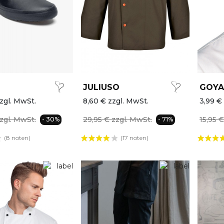
JULIUSO
GOYA
zgl. MwSt.
8,60 € zzgl. MwSt.
3,99 €
zgl. MwSt.
29,95 € zzgl. MwSt.
15,95 
- 30%
- 71%
(8 noten)
(17 noten)
AKTION
AKTION