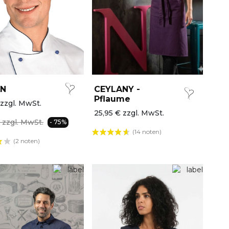
N
CEYLANY -
Pflaume
 zzgl. MwSt.
25,95 € zzgl. MwSt.
€ zzgl. MwSt.
- 75%
(14 noten)
(2 noten)
AKTION