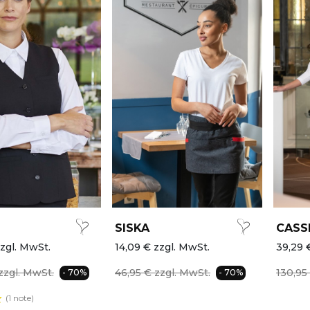
SISKA
CASS
zgl. MwSt.
14,09 € zzgl. MwSt.
39,29 
zzgl. MwSt.
46,95 € zzgl. MwSt.
130,95
- 70%
- 70%
(1 note)