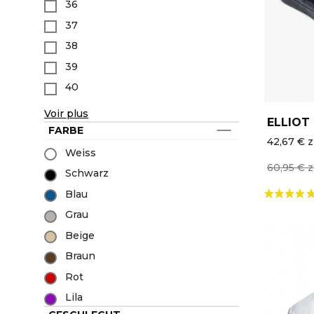
36
Unsere Kollektionen
Berufskleidung Pflege / Medizin
Alle Marken
37
Letzte Chance
38
Chef Works
39
Neuheiten
40
Voir plus
ELLIOT
FARBE
42,67 € z
Weiss
60,95 € z
Schwarz
Blau
Grau
Beige
AKTION
Braun
Rot
Lila