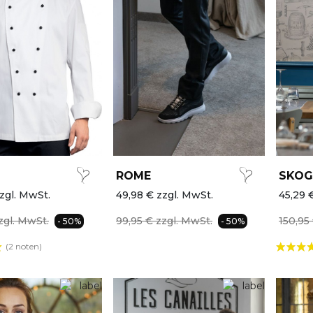
ROME
SKOG
zgl. MwSt.
49,98 € zzgl. MwSt.
45,29 
zgl. MwSt.
99,95 € zzgl. MwSt.
150,95
- 50%
- 50%
(2 noten)
AKTION
AKTION