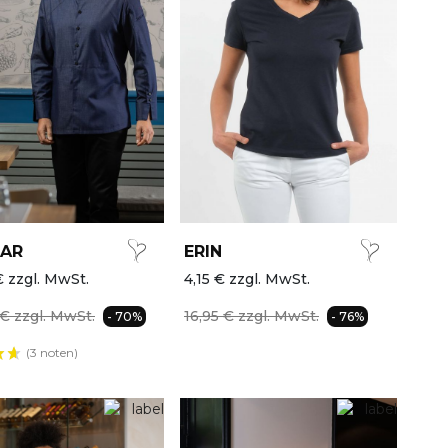
AR
ERIN
€ zzgl. MwSt.
4,15 € zzgl. MwSt.
 € zzgl. MwSt.
16,95 € zzgl. MwSt.
- 70%
- 76%
(3 noten)
AKTION