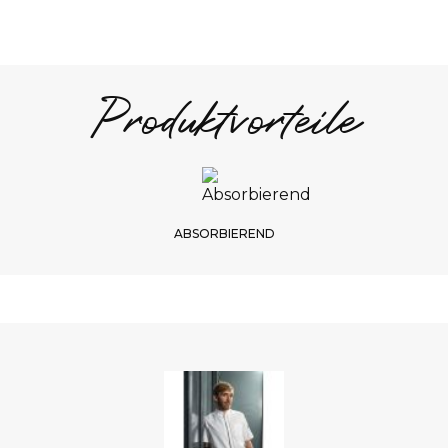
--
S
--
Produktvorteile
S
1/
Ausw
ABSORBIEREND