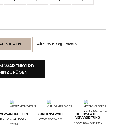
LISIEREN
Ab 9,95 € zzgl. MwSt.
M WARENKORB
HINZUFÜGEN
tep Color
tep Monogramme
VERSANDKOSTEN
KUNDENSERVICE
HOCHWERTIGE
VERARBEITUNG
Portofrei ab 150€ o.
07851 89994 9 0
Know-how seit 1933
MwSt.
tep Font