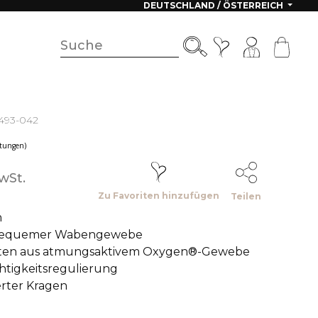
DEUTSCHLAND / ÖSTERREICH
4493-042
(2 Bewertungen)
wSt.
Zu Favoriten hinzufügen
Teilen
m
 bequemer Wabengewebe
ten aus atmungsaktivem Oxygen®-Gewebe
htigkeitsregulierung
rter Kragen