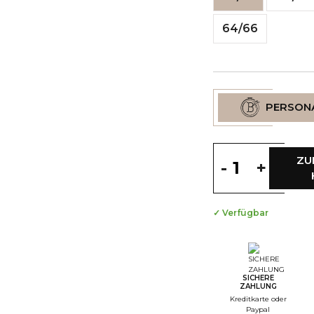
64/66
PERSONA
ZU
-
+
✓ Verfügbar
--
S
--
S
SICHERE
ZAHLUNG
--
Kreditkarte oder
Paypal
S