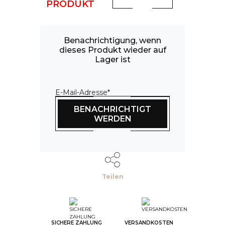
PRODUKT
(1 Bewertung)
Benachrichtigung, wenn
dieses Produkt wieder auf
Lager ist
E-Mail-Adresse*
BENACHRICHTIGT
WERDEN
Teilen
--
Step Color
--
Step Monogramme
SICHERE ZAHLUNG
VERSANDKOSTEN