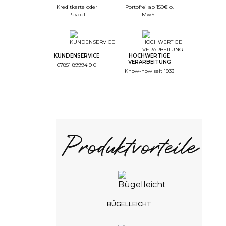
Kreditkarte oder
Portofrei ab 150€ o.
--
Paypal
MwSt.
Step Font
--
Step Color Broderie
KUNDENSERVICE
HOCHWERTIGE
--
VERARBEITUNG
07851 89994 9 0
Step Recap
Know-how seit 1933
1/4. Farbe
Auswahl der Farbe
Produktvorteile
Weiss
ZURÜCK
WEITER
BÜGELLEICHT