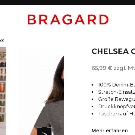
KS
CHELSEA 
65,99 € zzgl. M
100% Denim-B
Stretch-Einsät
Große Bewegun
Druckknopfver
Taschen auf H
Mehr erfahren
>