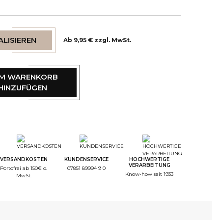
LISIEREN
Ab 9,95 € zzgl. MwSt.
M WARENKORB
HINZUFÜGEN
tep Color
tep Monogramme
VERSANDKOSTEN
KUNDENSERVICE
HOCHWERTIGE
VERARBEITUNG
Portofrei ab 150€ o.
07851 89994 9 0
Know-how seit 1933
MwSt.
tep Font
tep Color Broderie