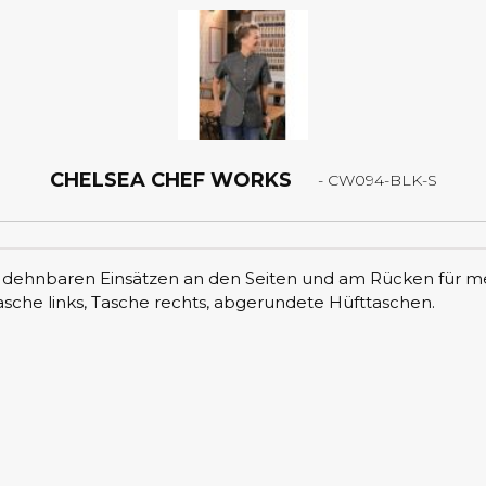
S
1/
Ausw
CHELSEA CHEF WORKS
- CW094-BLK-S
ehnbaren Einsätzen an den Seiten und am Rücken für meh
asche links, Tasche rechts, abgerundete Hüfttaschen.