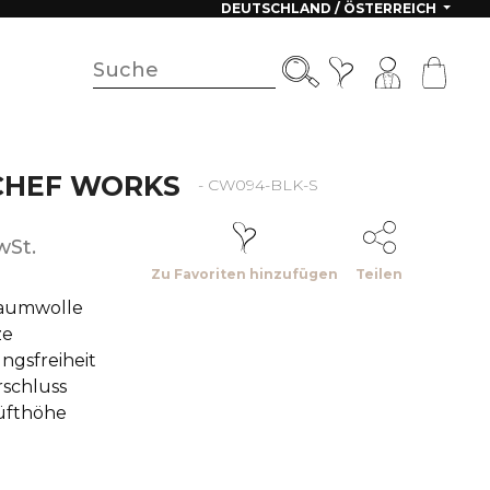
DEUTSCHLAND / ÖSTERREICH
CHEF WORKS
- CW094-BLK-S
wSt.
Zu Favoriten hinzufügen
Teilen
aumwolle
ze
gsfreiheit
schluss
üfthöhe