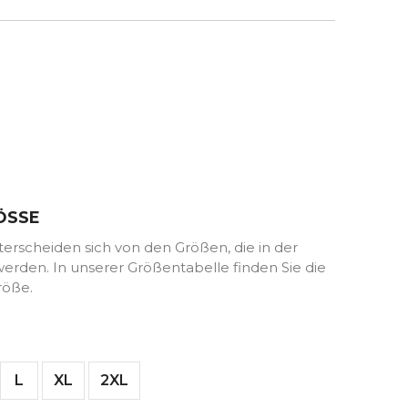
z
ÖSSE
rscheiden sich von den Größen, die in der
rden. In unserer Größentabelle finden Sie die
röße.
L
XL
2XL