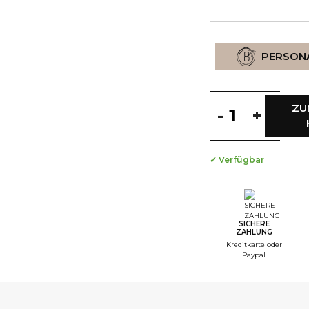
PERSONA
ZU
-
+
✓ Verfügbar
--
S
--
S
SICHERE
ZAHLUNG
--
Kreditkarte oder
Paypal
S
--
S
--