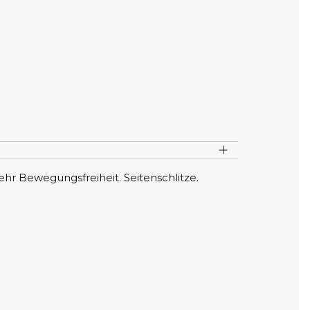
tep Recap
4. Farbe
ahl der Farbe
Schwarz
ZURÜCK
WEITER
r Bewegungsfreiheit. Seitenschlitze.
LIEFERZEIT
KEINE RÜCKGABE
5 Wochen
kein Umtausch möglich